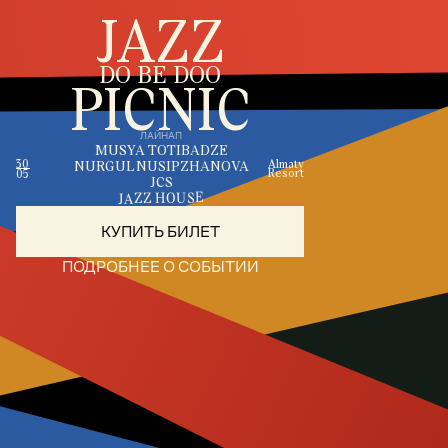
JAZZ
DO BE DOO
PICNIC
ЛАЙНАП
MUSYA TOTIBADZE
30
Almaty
NURGUL NUSIPZHANOVA
Resort
05
JCS
JAZZ HOUSE
КУПИТЬ БИЛЕТ
ПОДРОБНЕЕ О СОБЫТИИ