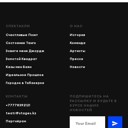
СПЕКТАКЛИ
О НАС
Счастливые Поют
История
Состояние Танго
Команда
Зовите меня Джордж
Артисты
Золотой Квадрат
Пресса
Казы мен Баян
Новости
Идеальное Прошлое
Городок в Табакерке
КОНТАКТЫ
ПОДПИШИТЕСЬ НА
РАССЫЛКУ И БУДЬТЕ В
+77778392121
КУРСЕ НАШИХ
НОВОСТЕЙ
teatr@stages.kz
Партнёрам